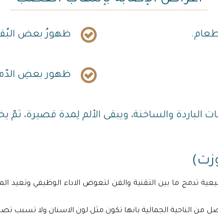
لطعام.
ظهورُ بعض البُقع
ظهور بعضِ الدّما
ات الباردة والساخنة، ويبقى الألم لِمدة قصيرة، ثمّ ي
زت)
ية تدمج ما بين التقنية والفن لتعوض الاداء الوظيفي وتعيد ال
 من الناحية الجمالية بانها تكون مثل لون الاسنان ولا تسبب تصبغ