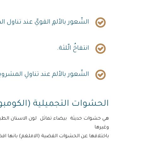
الشّعور بالألمٍ القويّ عند تناول ا
انتفاخُ الّلثة.
الشّعور بالألم عند تناولِ المشروب
الحشوات التجميلية (الكومبو
هي حشوات حديثة بيضاء تماثل لون الاسنان الطبيع
وغيرها
باختلافها عن الحشوات الفضية (الاملغم) بانها افضل